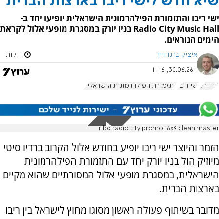
שיא חדש לישי ריבו בארצות הברית
ישי ריבו והתזמורת הפילהרמונית הישראלית יופיעו יחד ב-
Radio City Music Hall בניו יורק במסגרת מופעי אלול לקראת
הימים הנוראים.
איציק ברנדויין
1 דקות
30.06.26, 11:16
ניו יורק
ישי ריבו
התזמורת הפילהרמונית הישראלית
ribo radio city promo 16x9 clean master
הזמר והיוצר ישי ריבו יופיע בחודש אלול הקרוב ברדיו סיטי
מיוזיק הול בניו יורק יחד עם התזמורת הפילהרמונית
הישראלית, במסגרת מופעי אלול המסורתיים שהוא מקיים
בארצות הברית.
מדובר בשיתוף פעולה ראשון מסוגו מחוץ לישראל בין ריבו