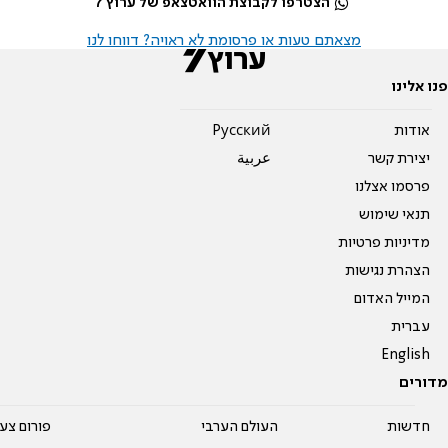
הצטרפו לקבוצת הוואטצאפ של ערוץ 7
מצאתם טעות או פרסומת לא ראויה? דווחו לנו
פנו אלינו
אודות
Pусский
יצירת קשר
عربية
פרסמו אצלנו
תנאי שימוש
מדיניות פרטיות
הצהרת נגישות
המייל האדום
עברית
English
מדורים
חדשות
העולם הערבי
פורום צע