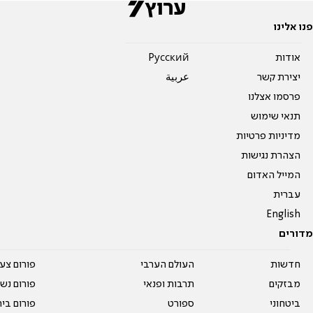
פנו אלינו
אודות
Pусский
יצירת קשר
عربية
פרסמו אצלנו
תנאי שימוש
מדיניות פרטיות
הצהרת נגישות
המייל האדום
עברית
English
מדורים
חדשות
העולם הערבי
פורום צע
מבזקים
תרבות ופנאי
פורום נשו
ביטחוני
ספורט
פורום בי