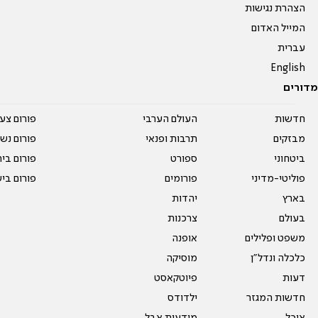
הצהרת נגישות
המייל האדום
עברית
English
מדורים
חדשות
העולם הערבי
פורום צע
מבזקים
תרבות ופנאי
פורום נשו
ביטחוני
ספורט
פורום בי
פוליטי-מדיני
פורומים
פורום בי
בארץ
יהדות
בעולם
צרכנות
משפט ופלילים
אופנה
כלכלה ונדל"ן
מוסיקה
דעות
פיוטקאסט
חדשות המגזר
ילדודס