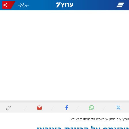
+
-
ערוץ 7
ביטחון
טראמפ על הכוונת באיראן