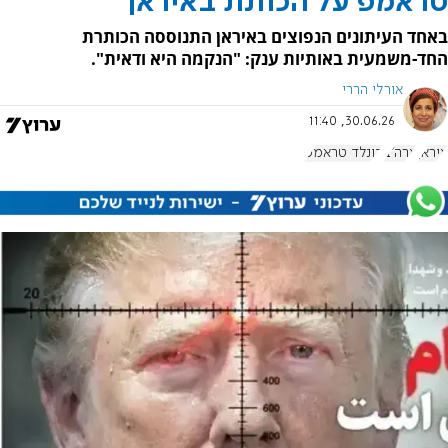
טראמפ על הכוונת באיראן
באחד העיתונים הנפוצים באיראן התנוססה הכותרת
החד-משמעית באותיות ענק: "הנקמה היא ודאית".
אורלי הררי
30.06.26, 11:40
איראן
ארה"ב
דונלד טראמפ