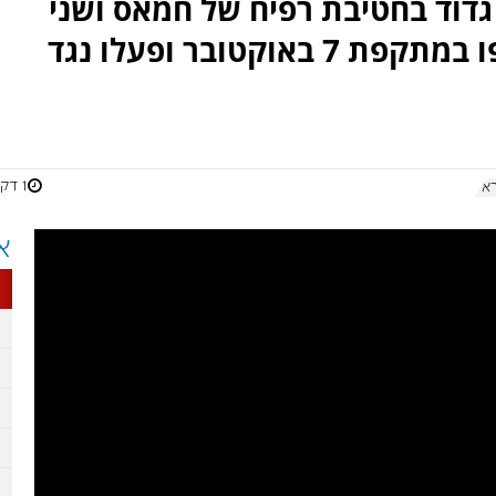
גדוד בחטיבת רפיח של חמאס ושני
פעילי ג'יהאד אסלאמי שהשתתפו במתקפת 7 באוקטובר ופעלו נגד
1 דקות
אל
א