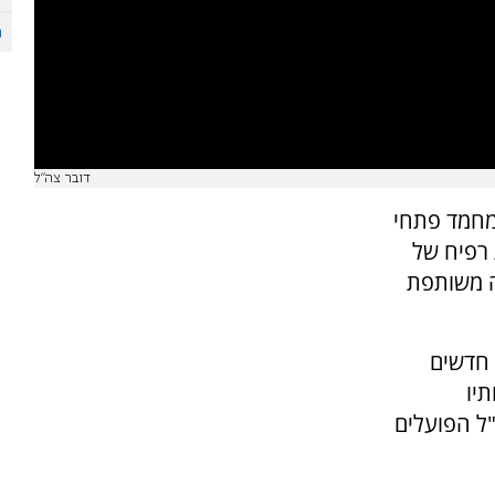
דובר צה"ל
 מחמד פתחי
 רפיח של
ה משותפת
 חדשים
יו
ל הפועלים