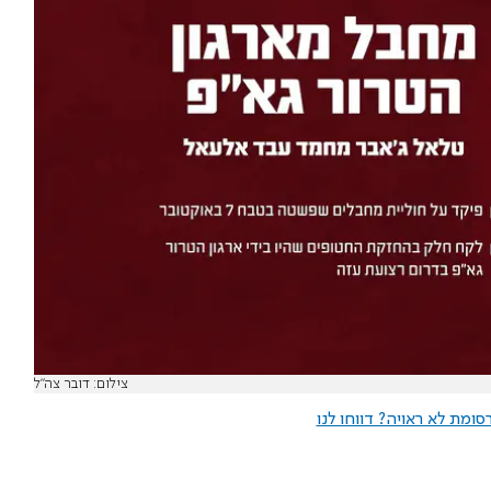
צילום: דובר צה"ל
ומת לא ראויה? דווחו לנו