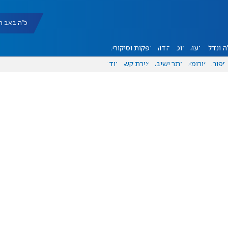
כ"ה באב תשפ"ו |
 ונדל"ן
דעות
אוכל
יהדות
הפקות וסיקורים
ספורט
פורומים
אתר ישיבה
יצירת קשר
עוד