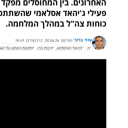
האחרונים. בין המחוסלים מפקד 
כוחות צה"ל במהלך המלחמה.
עוזי ברוך
פורסם:
30.06.26, 13:12
עודכן:
18:49
צה"ל
הג'יהאד האיסלאמי
חרבות ברזל
מתקפת הפתע על ישר