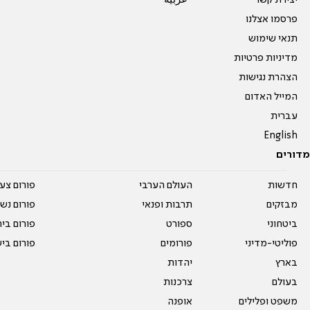
יצירת קשר
عربية
פרסמו אצלנו
תנאי שימוש
מדיניות פרטיות
הצהרת נגישות
המייל האדום
עברית
English
מדורים
חדשות
העולם הערבי
פורום צע
מבזקים
תרבות ופנאי
פורום נשו
ביטחוני
ספורט
פורום בי
פוליטי-מדיני
פורומים
פורום בי
בארץ
יהדות
בעולם
צרכנות
משפט ופלילים
אופנה