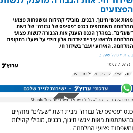
שידור חי: אות הגבורה מוענק לנשות
הפצועים
מאות אנשי חינוך, רבנים, מובילי קהילות ומשפחות פצועי
המלחמה משתתפים בכנס "פסיפס של גבורה" של רשת
"שעלים". במהלך הכנס הוענק אות הגבורה לנשות פצועי
המלחמה ולראש עיריית שדרות אלון דוידי על פועלו בתקופת
המלחמה. האירוע יועבר בשידור חי.
בשיתוף כולל שעלים
1.07.26, 10:02
גבורה
שעלים
שווה קריאה
על סדר היום
פסיפס של גבורה - כנס "שעלים" השנתי התשפ"ו @ShaaleiTorah
כנס “פסיפס של גבורה" מבית רשת "שעלים" מתקיים
בהשתתפות מאות אנשי חינוך, רבנים, מובילי קהילות
ומשפחות פצועי המלחמה .