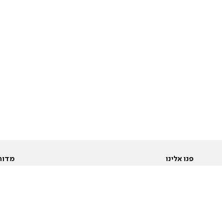
פנו אלינו
מדור
אודות
Pусский
חד
יצירת קשר
عربية
מב
פרסמו אצלנו
בי