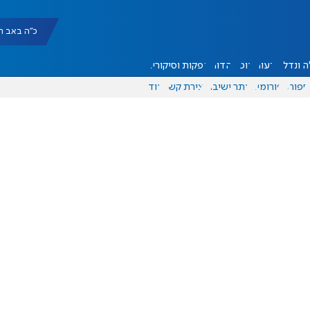
כ"ה באב תשפ"ו |
 ונדל"ן
דעות
אוכל
יהדות
הפקות וסיקורים
ספורט
פורומים
אתר ישיבה
יצירת קשר
עוד