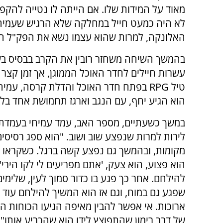
מאוד על המידות שלו. אם הייתה לו נטייה להקפ
לא היה כמעט חייל במחלקה שלא הרגיש שעמיחי 
האלונקה, למרות שהוא עצמו נשא את הפק"ל הכ
בהמשך השיחה משחזר רובין את הקרב בבסיס ב
עשרות חיילים לחדר האוכל הממוגן, אך זמן קצ
טיל RPG בפתח חדר האוכל והדלת קרסה, 
הוא הגיע יחף, עם הנגב וארגז תחמושת אחד בלב
במשך כשעתיים, מספר האב, עמד עמיחי בעמדתו
לירות למרות שנפצע שוב ושוב. "הוא ספג רסיסי
מקומות, ובהמשך גם נפצע קשה ברגל. כשקראו ל
הוא פצוע, הוא צעק, 'אתם מפריעים לי לקו הירי'
להילחם. אחר כך פגע בו כדור סמוך לעין, שלימי
שפגע גם במוח, וגם אז הוא המשיך להילחם עוד 
ארוכות. אי אפשר להבין מאיפה הגיעו הכוחות ה
של דבר רימון שהתפוצץ לידו הוא שהכריע אותו".