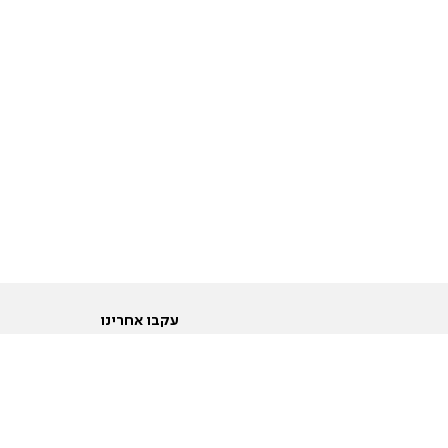
עקבו אחרינו
ות
טוויטר
ם הריון ולידה
פייסבוק
ום לקראת נישואין וזוגיות
אינסטגרם