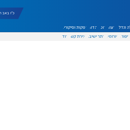
כ"ו באב תשפ"ו |
 ונדל"ן
דעות
אוכל
יהדות
הפקות וסיקורים
ספורט
פורומים
אתר ישיבה
יצירת קשר
עוד