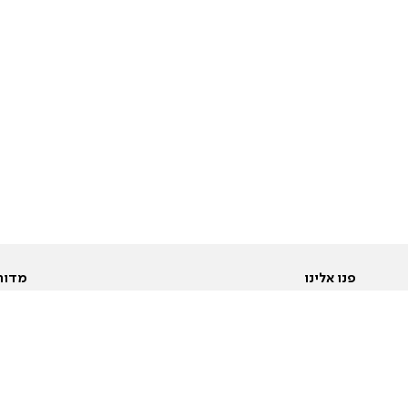
פנו אלינו
מדור
אודות
Pусский
חד
יצירת קשר
عربية
מב
פרסמו אצלנו
בי
תנאי שימוש
פו