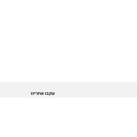
עקבו אחרינו
ות
טוויטר
ם הריון ולידה
פייסבוק
ום לקראת נישואין וזוגיות
אינסטגרם
ום צעירים מעל עשרים
יוטיוב