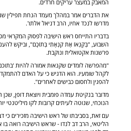
המאבק במעצר עריקים חרדים.
את הדברים אמר במהלך מעמד הנחת תפילין שנ
מדרשו לנכד אחיו, הרב דניאל אלתר.
בדבריו התייחס ראש הישיבה לפסוק המקראי מ
השבוע, "בְּקַנְאוֹ אֶת קִנְאָתִי בְּתוֹכָם", וביקש להענ
פרשנות אקטואלית ונוקבת.
"מהפרשה לומדים שקנאות אמורה להיות 'בתוכם'
לקהל שומעיו. הוא הדגיש כי על האדם להתמקד ב
להפגין ולחסום כבישים לאחרים".
מדובר בנקיטת עמדה פומבית ויוצאת דופן, שכן ה
הנוכחי, שנוטה לעיתים קרובות לקו מיליטנטי יות
עם זאת, בסביבתו של ראש הישיבה מזכירים כי ד
הליטאי, הרב דב לנדו - שראש הישיבה רואה בו 