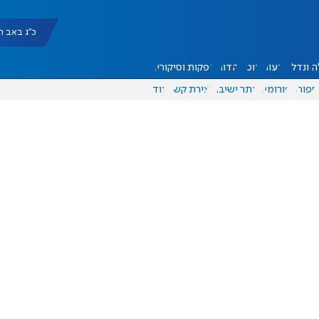
כ"ג באב תשפ"ו |
 ונדל"ן
דעות
אוכל
יהדות
הפקות וסיקורים
ספורט
פורומים
אתר ישיבה
יצירת קשר
עוד