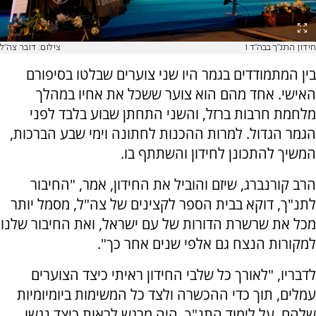
חידון התנ"ך בבה"ד 1
צילום: דובר צה"ל
בין המתמודדים בגמר היו שני צוערים שבלטו בסיפורם
האישי. אחד מהם הוא צוער ששכל את אחיו במהלך
מלחמת חרבות ברזל, והשני התחתן שבוע בלבד לפני
הגמר הגדול. למרות ההכנות לחתונה וימי שבע הברכות,
המשיך להתכונן לחידון והשתתף בו.
הרב קורנברג, שיזם והוביל את החידון, אמר, "החיבור
לתנ"ך, דוקא בבית הספר לקצינים של צה"ל, מסמל יותר
מכל את שרשרת הדורות של עם ישראל, ואת החיבור שלנו
למקורות הנצח גם אלפי שנים אחר כך".
לדבריו, "לאורך כל שלבי החידון ראיתי כיצד הצוערים
עמלים, תוך כדי ההכשרה ולצד כל המשימות ביומיומיות
שלהם, על לימוד התנ"ך. היה מרגש לראות כיצד נגשו