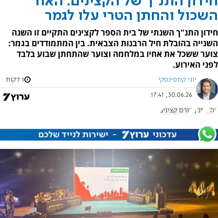
חידון התנ"ך של הקצינים: האח
השכול והחתן הטרי עלו לגמר
חידון התנ"ך השנתי של בית הספר לקצינים התקיים זו השנה
השנייה בהובלת חיל הרבנות הצבאית. בין המתמודדים בגמר:
צוער ששכל את אחיו במלחמה וצוער שהתחתן שבוע בלבד
לפני האירוע.
יוני קמפינסקי
1 דקות
30.06.26, 17:41
צה"ל
תנ"ך
קורס קצינים