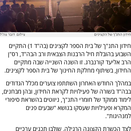
חידון התנ"ך של הקצינים
צילום: דובר צה"ל
חידון התנ"ך של בית הספר לקצינים (בה"ד 1) התקיים
השבוע בהובלת חיל הרבנות הצבאית ורב הבה"ד, רס"ן
הרב אליעד קורנברג. זו השנה השנייה שבה מתקיים
החידון, בשיתוף מחלקת החינוך של בית הספר לקצינים.
במהלך החודש האחרון השתתפו צוערים מכלל הגדודים
בבה"ד בשורה של פעילויות לקראת החידון, ובהן מבחנים,
לימוד ממוקד של חומרי התנ"ך, ניווטים בהשראת סיפורי
המקרא ופעילויות שעסקו בנושא "שבעים פנים
למנהיגות".
לצד הכשרת הקצונה הרגילה, שולבו תכנים ערכיים