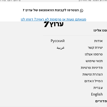
אירוע הגמר של החידון
צילום: דובר צה"ל
הצטרפו לקבוצת הוואטצאפ של ערוץ 7
מצאתם טעות או פרסומת לא ראויה? דווחו לנו
פנו אלינו
אודות
Pусский
יצירת קשר
عربية
פרסמו אצלנו
תנאי שימוש
מדיניות פרטיות
הצהרת נגישות
המייל האדום
עברית
English
מדורים