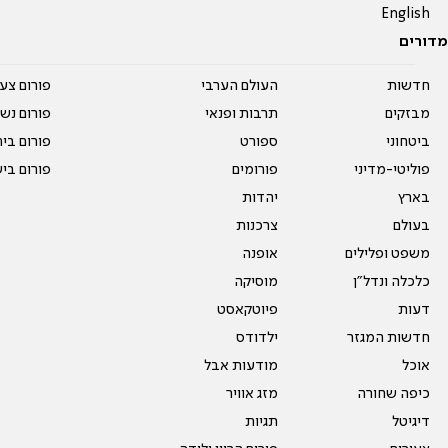
English
מדורים
חדשות
העולם הערבי
פורום צע
מבזקים
תרבות ופנאי
פורום נשו
ביטחוני
ספורט
פורום בי
פוליטי-מדיני
פורומים
פורום בי
בארץ
יהדות
בעולם
צרכנות
משפט ופלילים
אופנה
כלכלה ונדל"ן
מוסיקה
דעות
פיוטקאסט
חדשות המגזר
ילדודס
אוכל
מודעות אבל
כיפה שחורה
מזג אוויר
דיגיטל
תגיות