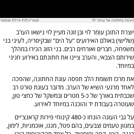
העוגה בחתונה של עומר לוי
סטוריכלות איילת שוסטר
יוצרת התוכן עומר לוי ובן זוגה מעיין לוי נישאו הערב
(שלישי) באולם האירועים "על הים" שבקיסריה, לעיני בני
משפחה, חברים ואורחים רבים. בני הזוג הכירו במהלך
שירותם הצבאי, והערב ציינו את חתונתם באירוע חגיגי
במיוחד.
את מרכז תשומת הלב תפסה עוגת החתונה, שהפכה
לאחד מרגעי השיא של הערב. מדובר בעוגת טורט רב
שכבתית באורך של כ-5 מטרים ובמשקל של כחצי טון,
שעוטרה בעבודת יד והוכנה במיוחד לאירוע.
על גבי העוגה הונחו כ-480 קינוחי פירות קראנצ'יים
במגוון טעמים וצבעים, בהם פטל, מנגו, אוכמניות, לימון,
בננה, בוטן, קפה ופיסטוק. כל אחד מהקינוחים הוכן