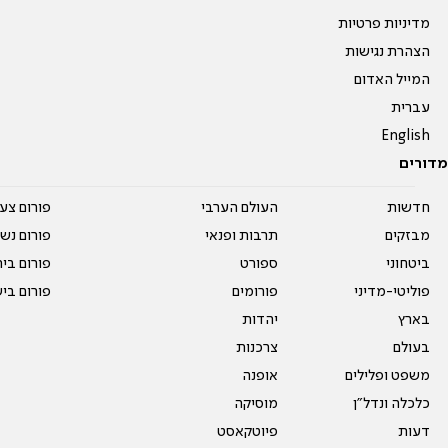
מדיניות פרטיות
הצהרת נגישות
המייל האדום
עברית
English
מדורים
חדשות
העולם הערבי
פורום צע
מבזקים
תרבות ופנאי
פורום נשו
ביטחוני
ספורט
פורום בי
פוליטי-מדיני
פורומים
פורום בי
בארץ
יהדות
בעולם
צרכנות
משפט ופלילים
אופנה
כלכלה ונדל"ן
מוסיקה
דעות
פיוטקאסט