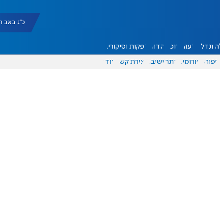
כ"ג באב תשפ"ו |
 ונדל"ן
דעות
אוכל
יהדות
הפקות וסיקורים
ספורט
פורומים
אתר ישיבה
יצירת קשר
עוד