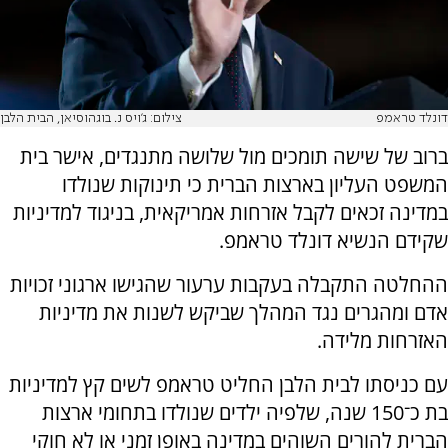
דונלד טראמפ
צילום: ג'ויס נ. בוגהוסיאן, הבית הלבן
ברוב של שישה תומכים מול שלושה מתנגדים, אישר בית
המשפט העליון בארצות הברית כי תינוקות שנולדו
במדינה זכאים לקבל אזרחות אמריקאית, בניגוד למדיניות
שקידם הנשיא דונלד טראמפ.
ההחלטה התקבלה בעקבות ערעור שהגישו ארגוני זכויות
אדם ומהגרים נגד המהלך שביקש לשנות את מדיניות
האזרחות מלידה.
עם כניסתו לבית הלבן החליט טראמפ לשים קץ למדיניות
בת כ־150 שנה, שלפיה ילדים שנולדו בתחומי ארצות
הברית להורים השוהים במדינה באופן זמני או לא חוקי