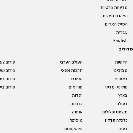
מדיניות פרטיות
הצהרת נגישות
המייל האדום
עברית
English
מדורים
חדשות
העולם הערבי
פורום צע
מבזקים
תרבות ופנאי
פורום נשו
ביטחוני
ספורט
פורום בי
פוליטי-מדיני
פורומים
פורום בי
בארץ
יהדות
בעולם
צרכנות
משפט ופלילים
אופנה
כלכלה ונדל"ן
מוסיקה
דעות
פיוטקאסט