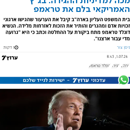
מכה למדיניות ההגירה: בג"ץ
האמריקאי בלם את טראמפ
בית המשפט העליון בארה"ב קיבל את הערעור שהגישו ארגוני
זכויות אדם ומהגרים והותיר את הזכות לאזרחות מלידה. הנשיא
דונלד טראמפ מתח ביקורת על ההחלטה וכתב כי היא "גרועה
מדי עבור ארצנו".
ניסן צור
1 דקות
1.07.26, 8:43
ארה"ב
הגירה
דונלד טראמפ