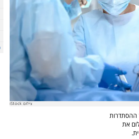
צילום: iStock
תייצבו לצד ההסתדרות
ום את
ת.