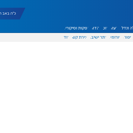
כ"ה באב תשפ"ו |
 ונדל"ן
דעות
אוכל
יהדות
הפקות וסיקורים
ספורט
פורומים
אתר ישיבה
יצירת קשר
עוד