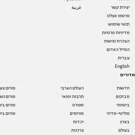
יצירת קשר
عربية
פרסמו אצלנו
תנאי שימוש
מדיניות פרטיות
הצהרת נגישות
המייל האדום
עברית
English
מדורים
חדשות
העולם הערבי
פורום צע
מבזקים
תרבות ופנאי
פורום נשו
ביטחוני
ספורט
פורום בי
פוליטי-מדיני
פורומים
פורום בי
בארץ
יהדות
בעולם
צרכנות