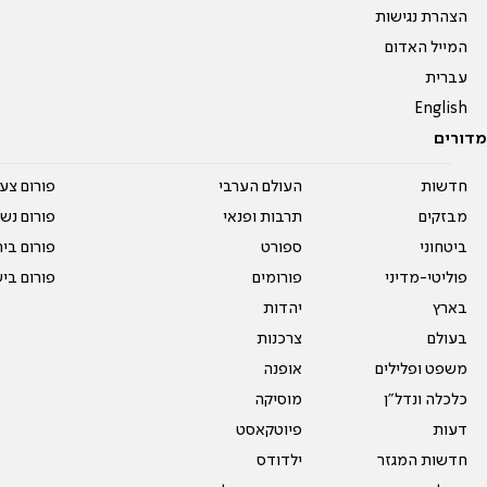
הצהרת נגישות
המייל האדום
עברית
English
מדורים
חדשות
העולם הערבי
פורום צע
מבזקים
תרבות ופנאי
פורום נשו
ביטחוני
ספורט
פורום בי
פוליטי-מדיני
פורומים
פורום בי
בארץ
יהדות
בעולם
צרכנות
משפט ופלילים
אופנה
כלכלה ונדל"ן
מוסיקה
דעות
פיוטקאסט
חדשות המגזר
ילדודס