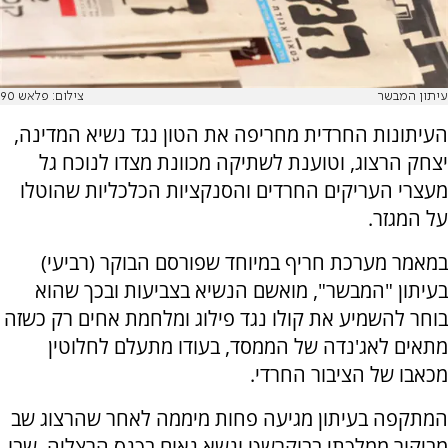
עיתון המבשר
צילום: פלאש 90
העיתונות החרדית מחריפה את הטון נגד נשיא המדינה,
יצחק הרצוג, וטוענת לשתיקה מכוונת מצדו לנוכח גל
מעצרי העריקים החרדים והסנקציות הכלכליות שהוטלו
על המגזר.
במאמר מערכת חריף במיוחד שפורסם הבוקר (רביעי)
בעיתון "המבשר", מואשם הנשיא בצביעות ובכך שהוא
בוחר להשמיע את קולו נגד פילוג ומלחמת אחים רק כשזה
מתאים לאג'נדה של הממסד, בעודו מתעלם לחלוטין
מכאבו של הציבור החרדי.
המתקפה בעיתון מגיעה פחות מיממה לאחר שהרצוג שב
מביקור ממלכתי בבוקרשט ונשא נאום בכנס הרצליה, שבו