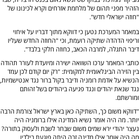
הזהיר מפני תהום של מלחמת אזרחים וקרא לכינונו של
"חוזה ישראלי חדש".
במאמר המערכת נטען כי דווקא מתוך דבריו על איחוי
וריפוי הדהדה שתיקה רועמת, וכי "החוזה החדש שעליו
דיבר התגלה, למרבה הכאב, כחוזה חלקי בלבד".
כותבי המאמר ערכו השוואה ישירה ומיועדת לעורר תהודה
בין הזירה הבינלאומית למקומית: "רק יום קודם לכן עמד
הנשיא על אדמת רומניה ודיבר בקול ברור נגד אנטישמיות,
נגד שנאת יהודים ונגד פגיעה ביהודים בשל זהותם
ומורשתם.
"דווקא משום כך, השתיקה כאן בארץ ישראל צורמת הרבה
יותר. מה היה אומר נשיא המדינה אילו ברומניה היה
נעצר יהודי ירא שמים משום שבחר לשבת ולעסוק בתורה?
מה היה אומר אילו מדינה זרה היתה פוגעת בילדיו