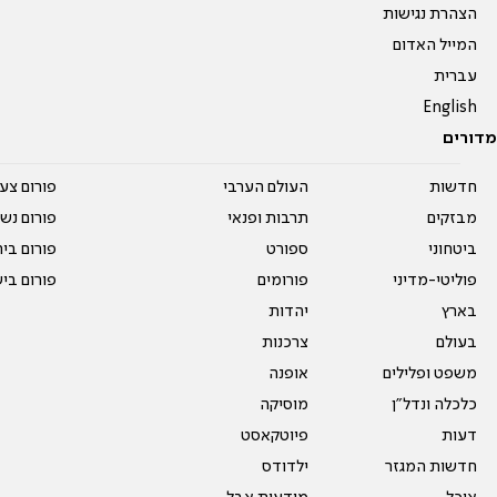
הצהרת נגישות
המייל האדום
עברית
English
מדורים
חדשות
העולם הערבי
פורום צע
מבזקים
תרבות ופנאי
פורום נשו
ביטחוני
ספורט
פורום בי
פוליטי-מדיני
פורומים
פורום בי
בארץ
יהדות
בעולם
צרכנות
משפט ופלילים
אופנה
כלכלה ונדל"ן
מוסיקה
דעות
פיוטקאסט
חדשות המגזר
ילדודס