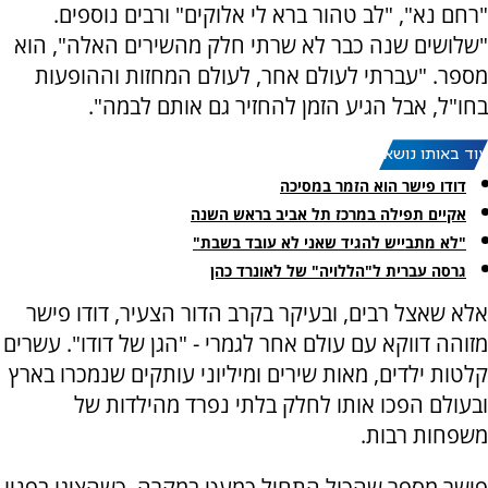
"רחם נא", "לב טהור ברא לי אלוקים" ורבים נוספים.
"שלושים שנה כבר לא שרתי חלק מהשירים האלה", הוא
מספר. "עברתי לעולם אחר, לעולם המחזות וההופעות
בחו"ל, אבל הגיע הזמן להחזיר גם אותם לבמה".
עוד באותו נושא:
דודו פישר הוא הזמר במסיכה
אקיים תפילה במרכז תל אביב בראש השנה
"לא מתבייש להגיד שאני לא עובד בשבת"
גרסה עברית ל"הללויה" של לאונרד כהן
אלא שאצל רבים, ובעיקר בקרב הדור הצעיר, דודו פישר
מזוהה דווקא עם עולם אחר לגמרי - "הגן של דודו". עשרים
קלטות ילדים, מאות שירים ומיליוני עותקים שנמכרו בארץ
ובעולם הפכו אותו לחלק בלתי נפרד מהילדות של
משפחות רבות.
פישר מספר שהכול התחיל כמעט במקרה. כשהציגו בפניו