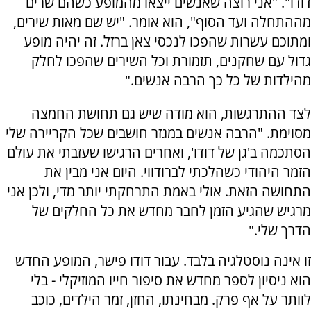
דודו". "אני רוצה שאנשים ייצאו מהמופע כשהם שרים
מההתחלה ועד הסוף", הוא אומר. "יש שם מאות שירים,
ומתוכם עשרות שהפכו לנכסי צאן ברזל. זה יהיה מופע
גדול עם שחקנים, תזמורת וכל השירים שהפכו לחלק
מהילדות של כל כך הרבה אנשים."
לצד ההתרגשות, הוא מודה שיש גם תחושת החמצה
מסוימת. "הרבה אנשים במגזר חושבים שכל הקריירה שלי
הסתכמה ב'גן של דודו', ואחרים הרגישו שעזבתי את עולם
הזמר היהודי כשהלכתי לברודווי. היום אני מבין את
התחושה הזאת. אולי באמת התרחקתי יותר מדי, ולכן אני
מרגיש שהגיע הזמן לחבר מחדש את כל החלקים של
הדרך שלי."
זו אינה נוסטלגיה בלבד. עבור דודו פישר, המופע החדש
הוא ניסיון לספר מחדש את סיפור חייו המוזיקלי - בלי
לוותר על אף פרק. מבחינתו, החזן, זמר הילדים, כוכב