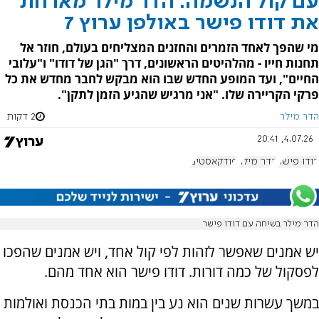
עם קול הנשמה: הדר מילר מארחת
את דודו פישר באולפן ערוץ 7
מי שהפך לאחד הזמרים והחזנים המצליחים בעולם, חוזר אל
תחנות חייו - מהלהיטים הראשונים, דרך "הגן של דודו" ו"עלובי
החיים", ועד המופע החדש שבו הוא מבקש לחבר מחדש את כל
פרקי הקריירה שלו. "אני מרגיש שהגיע הזמן לתקן".
הדר מילר
2 דקות
4.07.26, 20:41
דודו פישר
הדר מילר
פודקאסטים
הדר מילר בשיחה עם דודו פישר
יש אמנים שאפשר לזהות לפי קול אחד, ויש אמנים שהפכו
לפסקול של כמה דורות. דודו פישר הוא אחד מהם.
במשך עשרות שנים הוא נע בין במות בתי הכנסת ואולמות