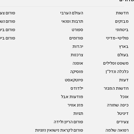
חדשות
העולם הערבי
פורום צע
מבזקים
תרבות ופנאי
פורום נשו
ביטחוני
ספורט
פורום בי
פוליטי-מדיני
פורומים
פורום בי
בארץ
יהדות
בעולם
צרכנות
משפט ופלילים
אופנה
כלכלה ונדל"ן
מוסיקה
דעות
פיוטקאסט
חדשות המגזר
ילדודס
אוכל
מודעות אבל
כיפה שחורה
מזג אוויר
דיגיטל
תגיות
צעירים
פורום הריון ולידה
רפואה שלמה
פורום לקראת נישואין וזוגיות