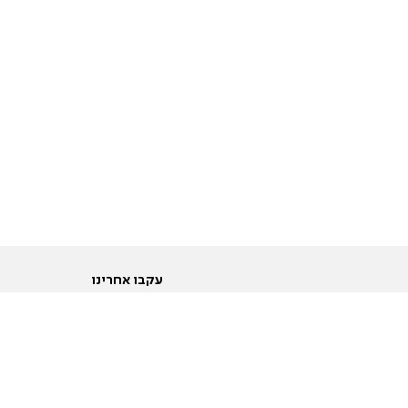
עקבו אחרינו
ות
טוויטר
ם הריון ולידה
פייסבוק
ום לקראת נישואין וזוגיות
אינסטגרם
ום צעירים מעל עשרים
יוטיוב