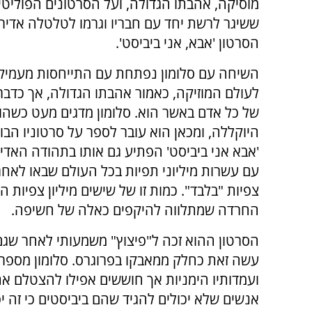
מוסיקה, אהבתו הגדולה, ועל הסרטונים הפוליטי
ששיגר לרשת יחד עם חבריו וגרמו לטלטלה אדיר
הסרטון 'אבא, אני ביביסט'.
השיחה עם סלומון נפתחת עם התייחסות מעמיק
לעולם המוזיקה, כאמור אהבתו הגדולה, אך כדברי
של כל אדם באשר הוא. סלומון מדגים מעט כשהו
היוקללה, ומכאן הוא עובר לספר על סרטוניו הבו
'אבא אני ביביסט' הפתיע גם אותו בתהודה האדי
עם עשרות מיליוני תפיות בכל העולם שבאו לאחר 
צפיות "בלבד". כמות זו של שישים מיליון צפיות 
החרדה שמתלווה להיקפים כאלה של חשיפה.
הסרטון ההוא זכה ל"פיצוץ" משמעותי לאחר שגם נ
עשה זאת כחלק ממאבקו בפרוגרס. סלומון מספר ע
ועמדותיו הימניות אך חוששים אפילו להצטלם את
אנשים שלא יכולים להגיד שהם ביביסטים כי זה 