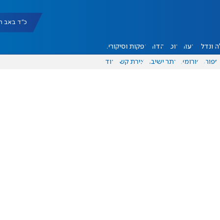
כ"ד באב תשפ"ו |
 ונדל"ן
דעות
אוכל
יהדות
הפקות וסיקורים
ספורט
פורומים
אתר ישיבה
יצירת קשר
עוד