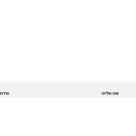
פנו אלינו
מדור
אודות
Pусский
חד
יצירת קשר
عربية
מב
פרסמו אצלנו
בי
תנאי שימוש
פו