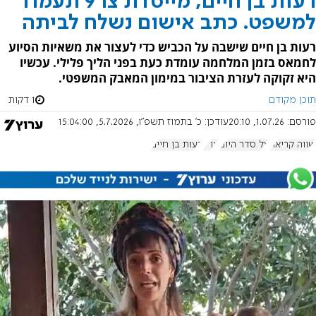
רעות בן חיים, מייסדת צו 9 תעמוד
למשפט. כתב אישום נשלח לביתה
רעות בן חיים שישבה על הכביש כדי לעצור את משאיות הסיוע
לחמאס בזמן המלחמה עומדת כעת בפני הליך פלילי. עכשיו
היא זקוקה לעזרת הציבור במימון המאבק המשפטי.
תוכן מקודם
1 דקות
פורסם:
1.07.26, 20:10
עודכן:
כ' בתמוז תשפ"ו, 5.7.2026, 15:04:00
שווה קריאה
על סדר היום
צו 9
רעות בן חיים