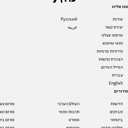
פנו אלינו
אודות
Pусский
יצירת קשר
عربية
פרסמו אצלנו
תנאי שימוש
מדיניות פרטיות
הצהרת נגישות
המייל האדום
עברית
English
מדורים
חדשות
העולם הערבי
פורום צע
מבזקים
תרבות ופנאי
פורום נשו
ביטחוני
ספורט
פורום בי