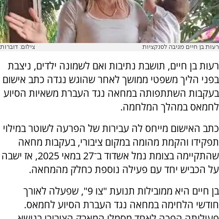
רעות בן חיים מגיבה לסנקציות
צילום: דוברות
רעות בן חיים, תושבת נתיבות ואם לשמונה ילדים, ניצבת
בפני הליך משפטי ממושך לאחר שהוגש נגדה כתב אישום
בעקבות השתתפותה במחאה נגד העברת משאיות הסיוע
לחמאס במהלך המלחמה.
כתב האישום מייחס לה עבירות של הפרעה לשוטר במילוי
תפקידו והקמת מהומה במקום ציבורי, בעקבות מחאה
שהתקיימה בצומת נמל אשדוד ב־27 במאי 2025, אז ישבה
על הכביש יחד עם פעילה נוספת כחלק מהמחאה.
בן חיים היא ממובילות תנועת "צו 9", שפעלה לאורך
חודשי הלחימה במחאה נגד העברת הסיוע לחמאס.
פעילותה הפכה לאחד מסמלי המאבק הציבורי בנושא