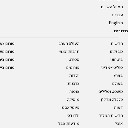
המייל האדום
עברית
English
מדורים
חדשות
העולם הערבי
פורום צע
מבזקים
תרבות ופנאי
פורום נשו
ביטחוני
ספורט
פורום בי
פוליטי-מדיני
פורומים
פורום בי
בארץ
יהדות
בעולם
צרכנות
משפט ופלילים
אופנה
כלכלה ונדל"ן
מוסיקה
דעות
פיוטקאסט
חדשות המגזר
ילדודס
אוכל
מודעות אבל