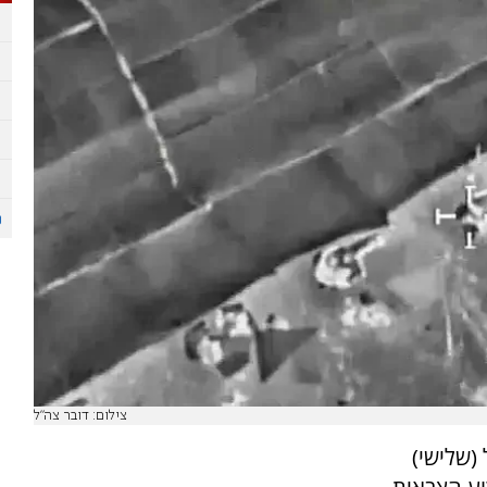
צילום: דובר צה"ל
(שלישי)