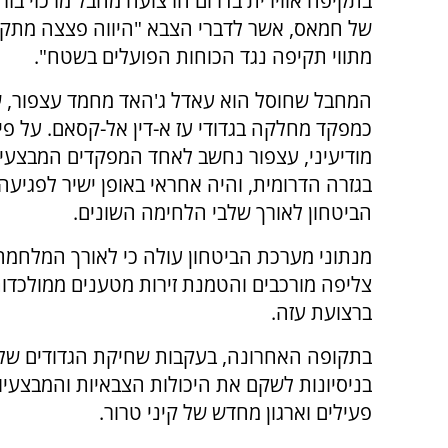
בתקיפה אווירית בדרום הרצועה מחבל מרכזי בזר
של חמאס, אשר לדברי הצבא "היווה פצצה מתקת
מתווי תקיפה נגד הכוחות הפועלים בשטח".
המחבל שחוסל הוא עאדל ג'האד מחמד עצפור, ש
כמפקד מחלקה בגדודי עז א-דין אל-קסאם. על פי
מודיעיני, עצפור נחשב לאחד המפקדים המבצעיי
בגזרה הדרומית, והיה אחראי באופן ישיר לפגיעה
הביטחון לאורך שלבי הלחימה השונים.
מנתוני מערכת הביטחון עולה כי לאורך המלחמה כ
צליפה מורכבים והטמנת זירות מטענים ממולכדו
ברצועת עזה.
בתקופה האחרונה, בעקבות שחיקת הגדודים של
בניסיונות לשקם את היכולות הצבאיות והמבצעיות
פעילים וארגון מחדש של קיני טרור.