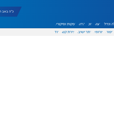
כ"ה באב תשפ"ו |
 ונדל"ן
דעות
אוכל
יהדות
הפקות וסיקורים
ספורט
פורומים
אתר ישיבה
יצירת קשר
עוד