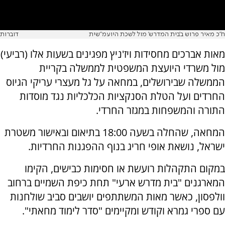
ח"כ מאיר פרוש ב'בית המדרש' מול לשכת היועמ"שית
דוברות
מאות אברכים מחסידות ויז'ניץ מפגינים בשעות אלו (רביעי)
מול משרדי היועצת המשפטית לממשלה בקריית
הממשלה שבירושלים, במחאה על גל מעצרי עריקי הגיוס
החרדים ועל הטלת הסנקציות הכלכליות נגד מוסדות
התורה והמשפחות במגזר החרדי.
המחאה, שהחלה בשעה 18:00 בתיאום ובאישור משטרת
ישראל, נושאת אופי חריג בנוף ההפגנות החרדיות.
במקום התקהלות רועשת או חסימות כבישים, הקימו
המארגנים "בית מדרש ארעי" תחת כיפת השמיים ברחוב
וולפסון, כאשר מאות המשתתפים יושבים סביב שולחנות
עם ספרי גמרא וקודש ומקיימים "סדר לימוד מחאתי".