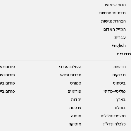
תנאי שימוש
מדיניות פרטיות
הצהרת נגישות
המייל האדום
עברית
English
מדורים
חדשות
העולם הערבי
פורום צע
מבזקים
תרבות ופנאי
פורום נשו
ביטחוני
ספורט
פורום בי
פוליטי-מדיני
פורומים
פורום בי
בארץ
יהדות
בעולם
צרכנות
משפט ופלילים
אופנה
כלכלה ונדל"ן
מוסיקה