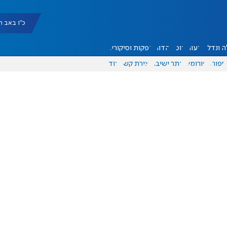
כ"ו באב תשפ"ו |
 ונדל"ן
דעות
אוכל
יהדות
הפקות וסיקורים
ספורט
פורומים
אתר ישיבה
יצירת קשר
עוד