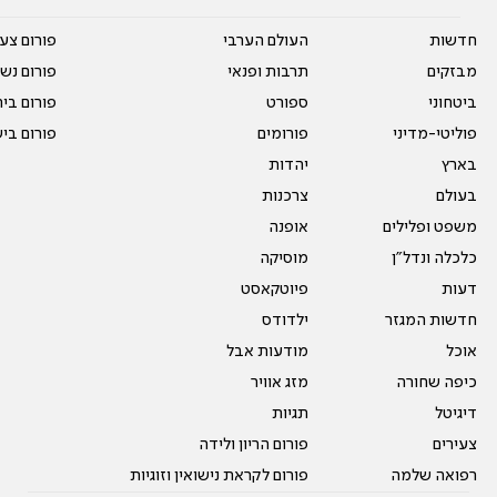
חדשות
העולם הערבי
פורום צע
מבזקים
תרבות ופנאי
פורום נשו
ביטחוני
ספורט
פורום בי
פוליטי-מדיני
פורומים
פורום בי
בארץ
יהדות
בעולם
צרכנות
משפט ופלילים
אופנה
כלכלה ונדל"ן
מוסיקה
דעות
פיוטקאסט
חדשות המגזר
ילדודס
אוכל
מודעות אבל
כיפה שחורה
מזג אוויר
דיגיטל
תגיות
צעירים
פורום הריון ולידה
רפואה שלמה
פורום לקראת נישואין וזוגיות