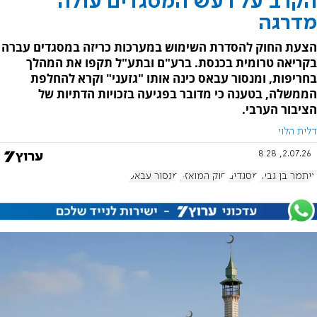
הקרב על רעש המסגדים עולה
מדרגה
הצעת החוק להסדרת השימוש במערכות כריזה במסגדים עברה
בקריאה טרומית בכנסת. ברע"ם ובתע"ל תקפו את המהלך
בחריפות, ומנסור עבאס כינה אותו "גזעני" וקרא להחלפת
הממשלה, בטענה כי מדובר בפגיעה בזכויות הדתיות של
הציבור הערבי.
דלית הלוי
2.07.26, 8:28
איתמר בן גביר
מסגדים
חוק המואזין
מנסור עבאס