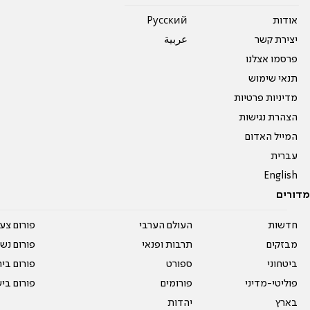
אודות
Pусский
יצירת קשר
عربية
פרסמו אצלנו
תנאי שימוש
מדיניות פרטיות
הצהרת נגישות
המייל האדום
עברית
English
מדורים
חדשות
העולם הערבי
פורום צע
מבזקים
תרבות ופנאי
פורום נשו
ביטחוני
ספורט
פורום בי
פוליטי-מדיני
פורומים
פורום בי
בארץ
יהדות