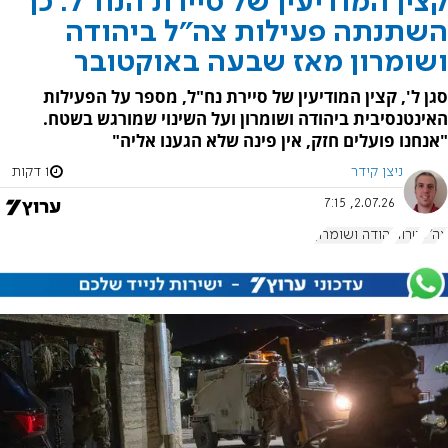
קצין המודיעין של סיירת הנח"ל: כך
השתנתה פעילות צה"ל ביהודה
ושומרון מאז שבעה באוקטובר
סגן ל', קצין המודיעין של סיירת נח"ל, מספר על הפעילות
האינטנסיבית ביהודה ושומרון ועל השינוי שמורגש בשטח.
"אנחנו פועלים חזק, אין פינה שלא הגענו אליה"
ניצן קידר
1 דקות
2.07.26, 7:15
צה"ל
טרור
יהודה ושומרון