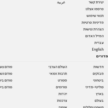
יצירת קשר
عربية
פרסמו אצלנו
תנאי שימוש
מדיניות פרטיות
הצהרת נגישות
המייל האדום
עברית
English
מדורים
חדשות
העולם הערבי
פורום צע
מבזקים
תרבות ופנאי
פורום נשו
ביטחוני
ספורט
פורום בי
פוליטי-מדיני
פורומים
פורום בי
בארץ
יהדות
בעולם
צרכנות
משפט ופלילים
אופנה