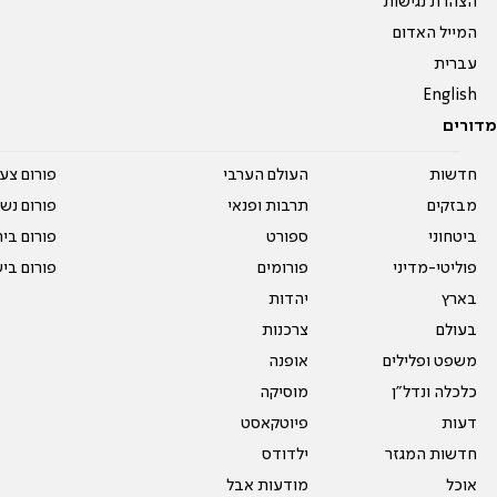
הצהרת נגישות
המייל האדום
עברית
English
מדורים
חדשות
העולם הערבי
פורום צע
מבזקים
תרבות ופנאי
פורום נשו
ביטחוני
ספורט
פורום בי
פוליטי-מדיני
פורומים
פורום בי
בארץ
יהדות
בעולם
צרכנות
משפט ופלילים
אופנה
כלכלה ונדל"ן
מוסיקה
דעות
פיוטקאסט
חדשות המגזר
ילדודס
אוכל
מודעות אבל