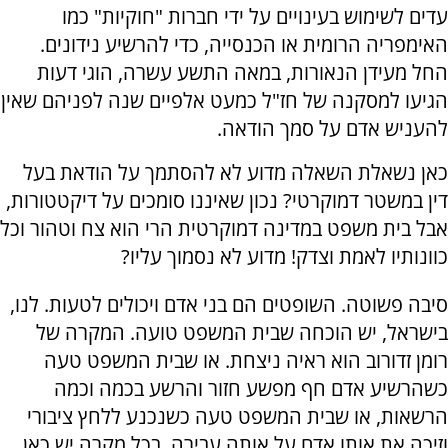
עדים לשימוש בעינויים על ידי חברות "חוקיות" כמו
האימפריה הרומית או הכנסייה, כדי להרשיע נידונים.
החל מעידן הנאורות, במאה התשע עשרה, הוגי דעות
הגיעו למסקנה של חז"ל כמעט אלפיים שנה לפניהם שאין
להעניש אדם על סמך הודאה.
כאן נשאלת השאלה מדוע לא להסתמך על הודאת בעל
דין במשטר דמוקרטי? נכון שאיננו סומכים על דיקטטורות,
אבל בית משפט במדינה דמוקרטית הרי הוא צח וטהור וכל
כוונותיו לאמת וצדק! מדוע לא נסמוך עליו?
סיבה פשוטה. השופטים הם בני אדם ויכולים לטעות. לנו,
בישראל, יש הוכחה שבית המשפט טועה. המקרה של
רומן זדורוב הוא ראיה ניצחת. או שבית המשפט טעה
כשהרשיע אדם חף מפשע חזור והרשע בכמה וכמה
הרשאות, או שבית המשפט טעה כשנכנע ללחץ ציבורי
וזיכה את אותו אדם על אותה עבירה. בכל מקרה יש כאן