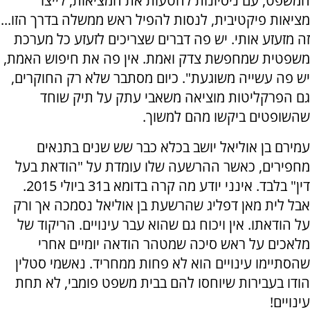
המשפט, עם ניסיונות להטעות את המציאות, לייצר
מציאות פיקטיבית, לנסות להפיל ראש ממשלה בדרך הזו...
זה מזעזע אותי. יש פה דברים שצריכים לזעזע כל מערכת
משפטית שמחפשת צדק ואמת. אין פה את חיפוש האמת,
יש פה עשייה משוגעת". כיום מסתבר שלא רק החוקרים,
גם הפרקליטות מוציאה משאבי עתק על תיק שוחד
שהשופטים ביקשו מהם למשוך.
עמירם בן אוליאל יושב בכלא כבר שש שנים בתנאים
מחפירים, כאשר ההרשעה שלו עומדת על "הודאת בעל
דין" בלבד. אינני יודע מה קרה בדומא ב31 ביולי 2015.
אבל לית מאן דפליג שהרשעת בן אוליאל נסמכה אך ורק
על הודאתו. אין ויכוח גם שהוא עבר עינויים. הריקוד של
מלאכים על ראש סיכה שמטהר הודאה יומיים אחרי
שהסתיימו עינויים הוא לא פחות ממחריד. נאשמי סטלין
הודו בעבירות שיוחסו להם בבית משפט פומבי, לא תחת
עינויים!