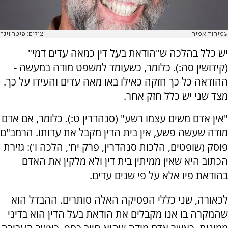
עמיהוד אמיר
צילום: פיטר וינר
יש כלל בהלכה ש"הודאת בעל דין כמאה עדים דמי"
(קידושין סה:). כלומר, כשעומד למשפט מודה במעשה -
ההודאה כל כך חזקה כאילו באו מאה עדים והעידו על כך.
מצד שני יש כלל חזק אחר.
"אין אדם משים עצמו רשע" (סנהדרין ט:). כלומר, אם אדם
מודה שעשה פשע, אין בית הדין מקבל את עדותו. הרמב"ם
פוסק (שופטים, הלכות סנהדרין, פרק יח', הלכה ו'): גזירת
הכתוב היא שאין ממיתין בית דין ולא מלקין את האדם
בהודאת פיו אלא על פי שנים עדים.
לכאורה, שני כללי הפסיקה האלה סותרים. ההבדל הוא
שהמקרה בו אנו מקבלים את הודאת בעל הדין הוא בדיני