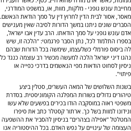
ממונות, כאשר אדם מודה שהוא חייב כסף. כאשר העבירה
מחייבת עונש גופני - מלקות, מוות, או, במשפט המודרני,
מאסר, אסור לבית הדין לחרוץ דין על סמך הודאת הנאשם.
הסברים שונים ניתנו במשך הדורות לסיבה שאין מענישים
אדם עונש גופני על סמך הודאתו. הרב עדין אבו ישראל,
בספרו התלמוד לכל, נתן הסבר פרגמטי: "הלכה זו, שיש
לה ביסוס פורמלי כשלעצמו, שימשה בכל הדורות שבהם
נהגו דיני ישראל הלכה למעשה מכשיר רב עוצמה כנגד כל
ניסיון לסחוט הודאות מפי הנאשמים בדרכי כפייה או
פיתוי".
בשנות השלושים של המאה העשרים, סטלין ביצע
טיהורים גדולים בשורות המפלגה הקומוניסטית. בסדרת
משפטי ראוה במוסקבה הודו בכירים בפשעים שלא עשו
ונידונו למוות בשל כך. ארתור קסטלר כתב את סיפרו
המטלטל "אפילה בצהרים" בניסיון להסביר את ההשפעה
העצומה של עינויים על נפש האדם. בכל ההיסטוריה אנו