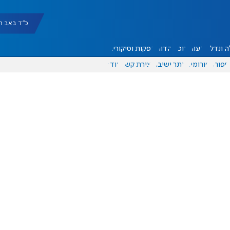
כ"ד באב תשפ"ו |
 ונדל"ן
דעות
אוכל
יהדות
הפקות וסיקורים
ספורט
פורומים
אתר ישיבה
יצירת קשר
עוד