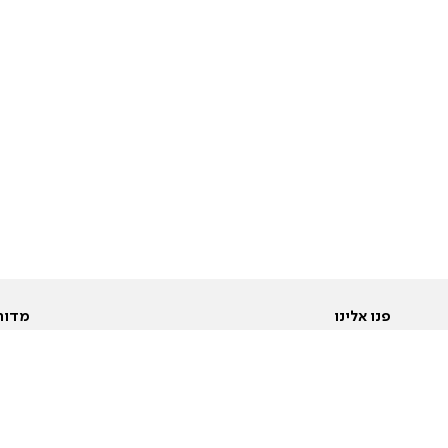
פנו אלינו
מדור
אודות
Pусский
חד
יצירת קשר
عربية
מב
פרסמו אצלנו
בי
תנאי שימוש
פו