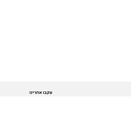
עקבו אחרינו
ות
טוויטר
ם הריון ולידה
פייסבוק
ום לקראת נישואין וזוגיות
אינסטגרם
ום צעירים מעל עשרים
יוטיוב