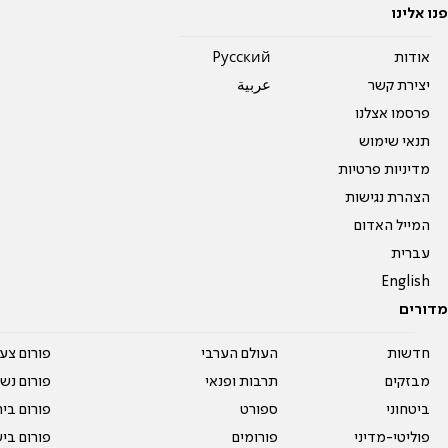
פנו אלינו
אודות
Pусский
יצירת קשר
عربية
פרסמו אצלנו
תנאי שימוש
מדיניות פרטיות
הצהרת נגישות
המייל האדום
עברית
English
מדורים
חדשות
העולם הערבי
פורום צע
מבזקים
תרבות ופנאי
פורום נשו
ביטחוני
ספורט
פורום בי
פוליטי-מדיני
פורומים
פורום בי