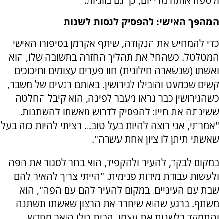
ולטפח אותה מדי יום, כך גם בזוגיות.
המהפך האישי: להפסיק לנסות לשנות
כדי להמחיש את הנקודה, שיתף אקרמן בסיפורו האישי
המטלטל. כשהחל את תהליך החזרה בתשובה שלו, הוא
ואשתו (שנשארה חילונית) חוו פערים עצומים וחיכוכים
קשים שכמעט והובילו לגירושין. באותם רגעים של משבר,
כשהגירושין כבר נראו מעבר לפינה, הוא קיבל החלטה
ששינתה את חייו: להפסיק לדרוש מאשתו להשתנות.
"אמרתי, אני רוצה להיות בעל טוב... רציתי להיות כזה בעל
שאשתי תיתן לו ציון אחת עשרה".
במקום לבקר, להעיר ולהקפיד, הוא בחר לסגור את הפה
ולעשות עבודת מידות פנימית. "הייתי צריך להאיר להם
שבת עם העיניים, במקום להעיר להם עם הפה", הוא
משתף. ברגע שהוא שיחרר את הרצון שאשתו תשתנה
והתמקד בלשנות את עצמו, הבית כולו הואר מחדש,