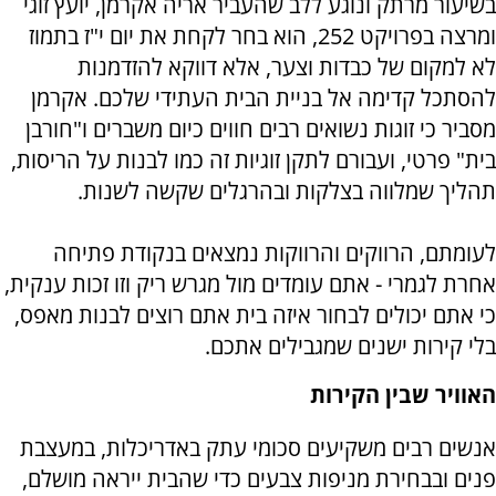
בשיעור מרתק ונוגע ללב שהעביר אריה אקרמן, יועץ זוגי
ומרצה בפרויקט 252, הוא בחר לקחת את יום י"ז בתמוז
לא למקום של כבדות וצער, אלא דווקא להזדמנות
להסתכל קדימה אל בניית הבית העתידי שלכם. אקרמן
מסביר כי זוגות נשואים רבים חווים כיום משברים ו"חורבן
בית" פרטי, ועבורם לתקן זוגיות זה כמו לבנות על הריסות,
תהליך שמלווה בצלקות ובהרגלים שקשה לשנות.
לעומתם, הרווקים והרווקות נמצאים בנקודת פתיחה
אחרת לגמרי - אתם עומדים מול מגרש ריק וזו זכות ענקית,
כי אתם יכולים לבחור איזה בית אתם רוצים לבנות מאפס,
בלי קירות ישנים שמגבילים אתכם.
האוויר שבין הקירות
אנשים רבים משקיעים סכומי עתק באדריכלות, במעצבת
פנים ובבחירת מניפות צבעים כדי שהבית ייראה מושלם,