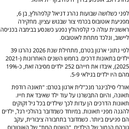
לפני כשלושה שבועות נהרג דניאל קלפהולץ, בן 6,
מפגיעת אוטובוס בכרמי צור שבגוש עציון. מחקירה
ראשונית עולה כי קלפהולץ נפגע כשנסע בבימבה בכניסה
ליישוב, ונלכד מתחת לאוטובוס.
לפי נתוני ארגון בטרם, מתחילת שנת 2026 נהרגו 39
ילדים בתאונות דרכים. בחמש השנים האחרונות (2021-
2025), איבדו את חייהם 252 ילדים מסיבה זאת, כ-19%
מהם היו ילדים בגילאי 5-9.
אורלי סילבינגר מנכ"לית ארגון בטרם: "תאונה רודפת
תאונה, והיום התבשרנו על עוד ילד שאיבד את חייו.
תאונות הדרכים הן עדות לכך שילדים בכל גיל זקוקים
להגנה מפני תאונות. במיוחד כשמדובר בהולכי רגל, ילדים
הם פגיעים ביותר. כשמדובר בתחבורה ציבורית, עקב
גובהם הנמוך של הילדים, "השטח המת" של האוטובוס,