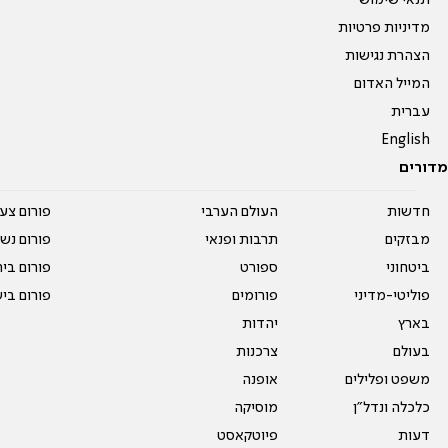
תנאי שימוש
מדיניות פרטיות
הצהרת נגישות
המייל האדום
עברית
English
מדורים
חדשות
העולם הערבי
פורום צע
מבזקים
תרבות ופנאי
פורום נשו
ביטחוני
ספורט
פורום בי
פוליטי-מדיני
פורומים
פורום בי
בארץ
יהדות
בעולם
צרכנות
משפט ופלילים
אופנה
כלכלה ונדל"ן
מוסיקה
דעות
פיוטקאסט