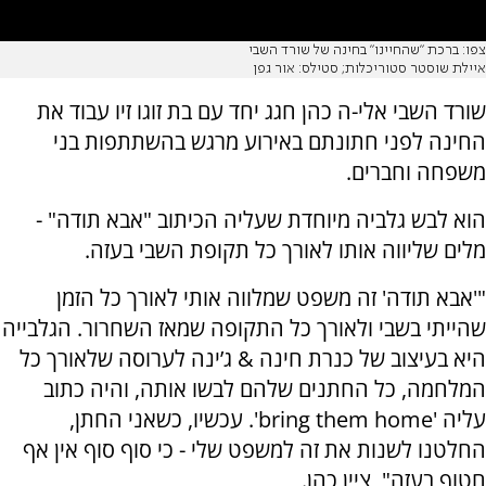
צפו: ברכת ״שהחיינו״ בחינה של שורד השבי
איילת שוסטר סטוריכלות; סטילס: אור גפן
שורד השבי אלי-ה כהן חגג יחד עם בת זוגו זיו עבוד את
החינה לפני חתונתם באירוע מרגש בהשתתפות בני
משפחה וחברים.
הוא לבש גלביה מיוחדת שעליה הכיתוב "אבא תודה" -
מלים שליווה אותו לאורך כל תקופת השבי בעזה.
"'אבא תודה' זה משפט שמלווה אותי לאורך כל הזמן
שהייתי בשבי ולאורך כל התקופה שמאז השחרור. הגלבייה
היא בעיצוב של כנרת חינה & ג’ינה לערוסה שלאורך כל
המלחמה, כל החתנים שלהם לבשו אותה, והיה כתוב
עליה 'bring them home'. עכשיו, כשאני החתן,
החלטנו לשנות את זה למשפט שלי - כי סוף סוף אין אף
חטוף בעזה", ציין כהן.