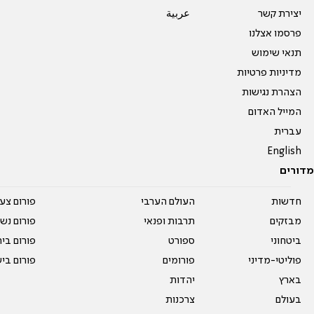
יצירת קשר
عربية
פרסמו אצלנו
תנאי שימוש
מדיניות פרטיות
הצהרת נגישות
המייל האדום
עברית
English
מדורים
חדשות
העולם הערבי
פורום צע
מבזקים
תרבות ופנאי
פורום נשו
ביטחוני
ספורט
פורום בי
פוליטי-מדיני
פורומים
פורום בי
בארץ
יהדות
בעולם
צרכנות