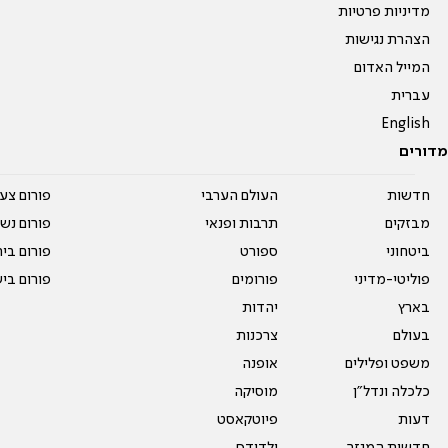
מדיניות פרטיות
הצהרת נגישות
המייל האדום
עברית
English
מדורים
חדשות
העולם הערבי
פורום צע
מבזקים
תרבות ופנאי
פורום נשו
ביטחוני
ספורט
פורום בי
פוליטי-מדיני
פורומים
פורום בי
בארץ
יהדות
בעולם
צרכנות
משפט ופלילים
אופנה
כלכלה ונדל"ן
מוסיקה
דעות
פיוטקאסט