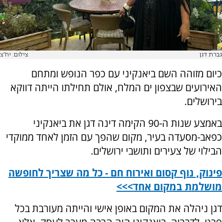
גברת דגן
צילום: יח"צ
כיום מזוהה השם ביאנקיני עם כפר הנופש ומתחם
האירועים שבצפון ים המלח, אולם תחילתו הייתה דווקא
בירושלים.
באמצע שנות ה-90 הקימה דינה דגן את ביאנקיני
כפאב-מסעדה בעיר, מקום שהפך עם הזמן לאחד ממוקדי
הבילוי של צעירים ותושבי ירושלים.
פינוק, נוף קסום ואירוח חם - כל מה שצריך לחופשה
מושלמת במקום אחד>>>
דגן ניהלה את המקום באופן אישי והייתה מעורבת בכל