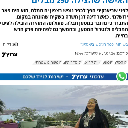
האישה שהצילה 250 מבלים
לפני שביאנקיני הפך לכפר נופש בצפון ים המלח, הוא היה פאב
ירושלמי. כאשר דינה דגן חשדה בשקית שהונחה במקום,
התברר כי מדובר במטען חבלה. פעולתה המהירה הובילה לפינוי
המבלים ולנטרול המטען, ובהמשך גם לפתיחת פרק חדש
בחייה.
בשיתוף 'כפר הנופש ביאנקיני'
2 דקות
פורסם:
7.07.26, 9:46
עודכן:
16:44
ים המלח
חופשה
שווה קריאה
על סדר היום
חופשה משפחתית