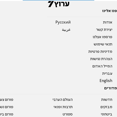
פנו אלינו
אודות
Pусский
יצירת קשר
عربية
פרסמו אצלנו
תנאי שימוש
מדיניות פרטיות
הצהרת נגישות
המייל האדום
עברית
English
מדורים
חדשות
העולם הערבי
פורום צע
מבזקים
תרבות ופנאי
פורום נשו
ביטחוני
ספורט
פורום בי