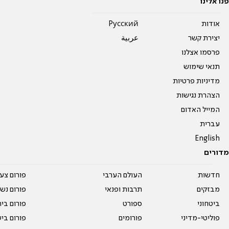
פנו אלינו
אודות
Pусский
יצירת קשר
عربية
פרסמו אצלנו
תנאי שימוש
מדיניות פרטיות
הצהרת נגישות
המייל האדום
עברית
English
מדורים
חדשות
העולם הערבי
פורום צע
מבזקים
תרבות ופנאי
פורום נשו
ביטחוני
ספורט
פורום בי
פוליטי-מדיני
פורומים
פורום בי