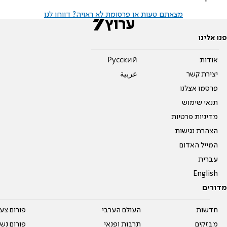
מצאתם טעות או פרסומת לא ראויה? דווחו לנו
פנו אלינו
אודות
Pусский
יצירת קשר
عربية
פרסמו אצלנו
תנאי שימוש
מדיניות פרטיות
הצהרת נגישות
המייל האדום
עברית
English
מדורים
חדשות
העולם הערבי
פורום צע
מבזקים
תרבות ופנאי
פורום נשו