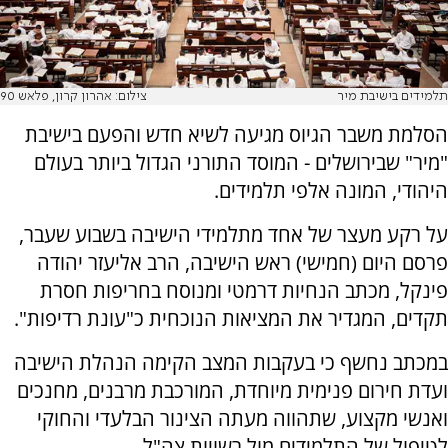
תלמידים בישיבת מיר
צילום: אהרון קרון, פלאש 90
הסלמת משבר הגיוס מגיעה לשיא חדש והפעם בישיבת
"מיר" שבירושלים - המוסד התורני הגדול ביותר בעולם
היהודי, המונה אלפי תלמידים.
על רקע מעצר של אחד מתלמידי הישיבה בשבוע שעבר,
פרסם היום (חמישי) ראש הישיבה, הרב אליעזר יהודה
פינקל, מכתב הנחיות דרמטי ומנוסח בחריפות חסרת
תקדים, המגדיר את המציאות הנוכחית כ"עונת רדיפות".
במכתב נחשף כי בעקבות המצב הקימה הנהלת הישיבה
ועדת חירום פנימית מיוחדת, המורכבת מרבנים, מחנכים
ואנשי מקצוע, שתהווה מעתה הצינור הבלעדי והחוקי
לטיפול של התלמידים מול רשויות צה"ל.