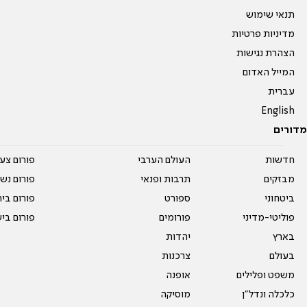
תנאי שימוש
מדיניות פרטיות
הצהרת נגישות
המייל האדום
עברית
English
מדורים
חדשות
העולם הערבי
פורום צע
מבזקים
תרבות ופנאי
פורום נשו
ביטחוני
ספורט
פורום בי
פוליטי-מדיני
פורומים
פורום בי
בארץ
יהדות
בעולם
צרכנות
משפט ופלילים
אופנה
כלכלה ונדל"ן
מוסיקה