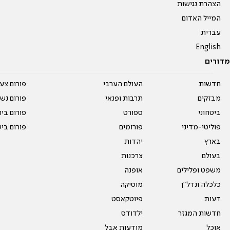
הצהרת נגישות
המייל האדום
עברית
English
מדורים
חדשות
העולם הערבי
פורום צע
מבזקים
תרבות ופנאי
פורום נשו
ביטחוני
ספורט
פורום בי
פוליטי-מדיני
פורומים
פורום בי
בארץ
יהדות
בעולם
צרכנות
משפט ופלילים
אופנה
כלכלה ונדל"ן
מוסיקה
דעות
פיוטקאסט
חדשות המגזר
ילדודס
אוכל
מודעות אבל