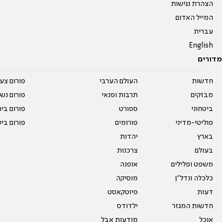
הצהרת נגישות
המייל האדום
עברית
English
מדורים
חדשות
העולם הערבי
פורום צע
מבזקים
תרבות ופנאי
פורום נשו
ביטחוני
ספורט
פורום בי
פוליטי-מדיני
פורומים
פורום בי
בארץ
יהדות
בעולם
צרכנות
משפט ופלילים
אופנה
כלכלה ונדל"ן
מוסיקה
דעות
פיוטקאסט
חדשות המגזר
ילדודס
אוכל
מודעות אבל