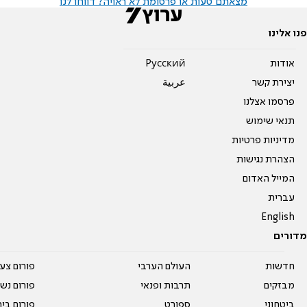
מצאתם טעות או פרסומת לא ראויה? דווחו לנו
פנו אלינו
אודות
Pусский
יצירת קשר
عربية
פרסמו אצלנו
תנאי שימוש
מדיניות פרטיות
הצהרת נגישות
המייל האדום
עברית
English
מדורים
חדשות
העולם הערבי
פורום צע
מבזקים
תרבות ופנאי
פורום נשו
ביטחוני
ספורט
פורום בי