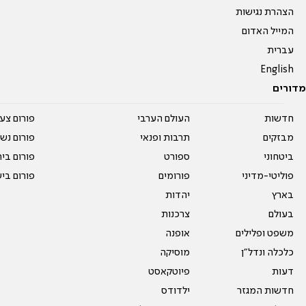
הצהרת נגישות
המייל האדום
עברית
English
מדורים
חדשות
העולם הערבי
פורום צע
מבזקים
תרבות ופנאי
פורום נשו
ביטחוני
ספורט
פורום בי
פוליטי-מדיני
פורומים
פורום בי
בארץ
יהדות
בעולם
צרכנות
משפט ופלילים
אופנה
כלכלה ונדל"ן
מוסיקה
דעות
פיוטקאסט
חדשות המגזר
ילדודס