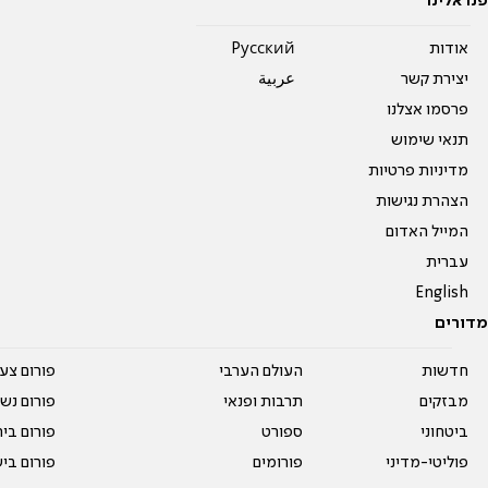
פנו אלינו
אודות
Pусский
יצירת קשר
عربية
פרסמו אצלנו
תנאי שימוש
מדיניות פרטיות
הצהרת נגישות
המייל האדום
עברית
English
מדורים
חדשות
העולם הערבי
פורום צע
מבזקים
תרבות ופנאי
פורום נשו
ביטחוני
ספורט
פורום בי
פוליטי-מדיני
פורומים
פורום בי