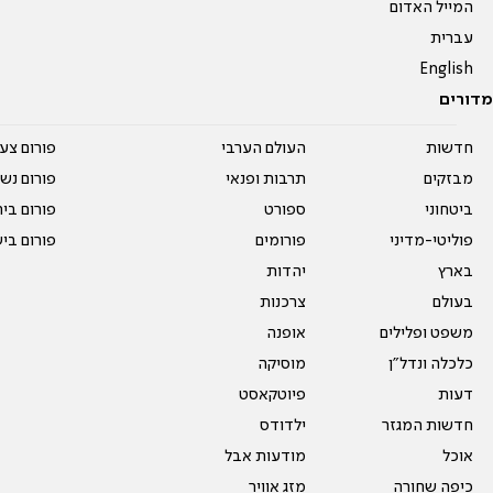
המייל האדום
עברית
English
מדורים
חדשות
העולם הערבי
פורום צע
מבזקים
תרבות ופנאי
פורום נשו
ביטחוני
ספורט
פורום בי
פוליטי-מדיני
פורומים
פורום בי
בארץ
יהדות
בעולם
צרכנות
משפט ופלילים
אופנה
כלכלה ונדל"ן
מוסיקה
דעות
פיוטקאסט
חדשות המגזר
ילדודס
אוכל
מודעות אבל
כיפה שחורה
מזג אוויר