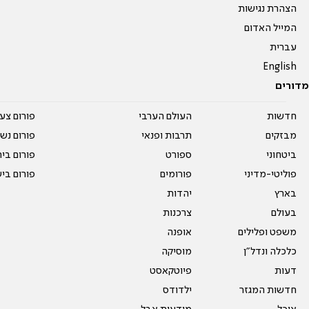
הצהרת נגישות
המייל האדום
עברית
English
מדורים
חדשות
העולם הערבי
פורום צע
מבזקים
תרבות ופנאי
פורום נשו
ביטחוני
ספורט
פורום בי
פוליטי-מדיני
פורומים
פורום בי
בארץ
יהדות
בעולם
צרכנות
משפט ופלילים
אופנה
כלכלה ונדל"ן
מוסיקה
דעות
פיוטקאסט
חדשות המגזר
ילדודס