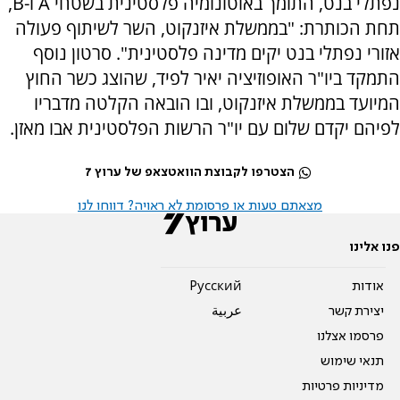
נפתלי בנט, התומך באוטונומיה פלסטינית בשטחי A ו-B,
תחת הכותרת: "בממשלת איזנקוט, השר לשיתוף פעולה
אזורי נפתלי בנט יקים מדינה פלסטינית". סרטון נוסף
התמקד ביו"ר האופוזיציה יאיר לפיד, שהוצג כשר החוץ
המיועד בממשלת איזנקוט, ובו הובאה הקלטה מדבריו
לפיהם יקדם שלום עם יו"ר הרשות הפלסטינית אבו מאזן.
הצטרפו לקבוצת הוואטצאפ של ערוץ 7
מצאתם טעות או פרסומת לא ראויה? דווחו לנו
פנו אלינו
אודות
Pусский
יצירת קשר
عربية
פרסמו אצלנו
תנאי שימוש
מדיניות פרטיות