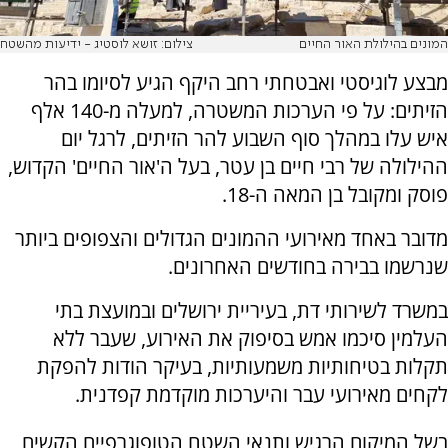
המונים בהילולת האור החיים
צילום: זושא לוסטיג - ידיעות מהשטח
מבצע לוגיסטי ואבטחתי רחב היקף הגיע לסיומו בהר
הזיתים: על פי הערכות המשטרה, למעלה מ-140 אלף
איש עלו במהלך סוף השבוע להר הזיתים, לרגל יום
ההילולה של רבי חיים בן עטר, בעל ה'אור החיים' הקדוש,
פוסק ומקובל בן המאה ה-18.
מדובר באחד מאירועי ההמונים הגדולים והצפופים ביותר
שנרשמו בבירה בחודשים האחרונים.
במשרד לשירותי דת, בעיריית ירושלים ובמועצת בתי
העלמין סיכמו אמש בסיפוק את האירוע, שעבר ללא
תקלות בטיחותיות משמעותיות, בעיקר הודות להפקת
לקחים מאירועי עבר והיערכות מוקדמת קפדנית.
בשל המיקום הרגיש ותנאי השטח הטופוגרפיים הקשים