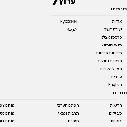
פנו אלינו
אודות
Pусский
יצירת קשר
عربية
פרסמו אצלנו
תנאי שימוש
מדיניות פרטיות
הצהרת נגישות
המייל האדום
עברית
English
מדורים
חדשות
העולם הערבי
פורום צע
מבזקים
תרבות ופנאי
פורום נשו
ביטחוני
ספורט
פורום בי