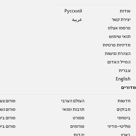
אודות
Pусский
יצירת קשר
عربية
פרסמו אצלנו
תנאי שימוש
מדיניות פרטיות
הצהרת נגישות
המייל האדום
עברית
English
מדורים
חדשות
העולם הערבי
פורום צע
מבזקים
תרבות ופנאי
פורום נשו
ביטחוני
ספורט
פורום בי
פוליטי-מדיני
פורומים
פורום בי
בארץ
יהדות