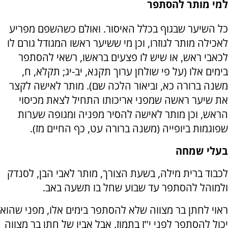
למי מותר להסתפר
כל השיער שבגוף בכלל האיסור. ואולם כשהשפם מפריע
לאכילה מותר לגוזרו, וכן מי ששיער ראשו המגודל גורם לו
לכאבי ראש, או שיש לו פצעים בראשו, רשאי להסתפר
בימים אלו (על פי שולחן ערוך תקנא, יב-יג; תקלא, ח,
משנה ברורה כא, וביאור הלכה שם). מותר לאישה לקצר
את שיער ראשה שמפני אריכותו התחיל לצאת מכיסוי
הראש, וכן מותר לאישה להסיר מפניה ומגופה שערות
שפוגמות ביופייה (משנה ברורה עט, כף החיים מז).
בעלי שמחה
לכבוד ברית מילה, בשעת הצורך, מותר לאבי הבן, לסנדק
ולמוהל להסתפר עד שבוע שחל בו תשעה באב.
ראוי לחתן בר מצווה שלא להסתפר בימים אלו, מפני שהוא
יכול להסתפר לפני י"ז בתמוז. אבל אביו של חתן בר מצווה