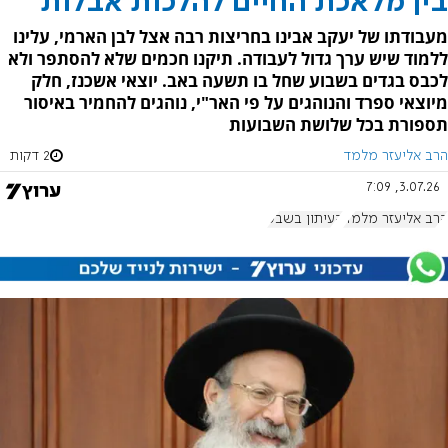
בין מלאכת החיים להלכות אבלות
מעבודתו של יעקב אבינו בחריצות רבה אצל לבן הארמי, עלינו
ללמוד שיש ערך גדול לעבודה. תיקנו חכמים שלא להסתפר ולא
לכבס בגדים בשבוע שחל בו תשעה באב. יוצאי אשכנז, חלק
מיוצאי ספרד והנוהגים על פי האר"י, נוהגים להחמיר באיסור
תספורת בכל שלושת השבועות
הרב אליעזר מלמד
2 דקות
3.07.26, 7:09
הרב אליעזר מלמד
העיתון בשבע