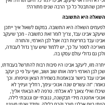
וכי לא היה ראוי שיעקב אבינו ילמד כל היום תורה?! ואיך
ייתכן שהתבטל כל כך הרבה שנים מתורה?!
השאלה היא התשובה
לפעמים השאלה היא התשובה. במקום לשאול איך ייתכן
שיעקב אבינו עבד, צריך לומר זאת כתשובה - מכך שיעקב
אבינו עבד בחריצות רבה אצל לבן הארמי, והתורה
מאריכה לספר על כך, יש ללמוד שיש ערך גדול לעבודה,
ולכן גם גדולי עולם עסקו בה.
יתרה מזו, ליעקב אבינו היו סיבות רבות להתרשל בעבודתו,
שכן לבן הארמי רימה אותו שוב ושוב, ואף על פי כן יעקב
אבינו עבד ביושר ובנאמנות בשמירת הצאן וטיפוחו. וכך
נאמר: "זה עשרים שנה אנוכי עימך, רחליך ועיזיך לא
שיכלו ואילי צאנך לא אכלתי. טרפה לא הבאתי אליך,
אנוכי אחטנה מידי תבקשנה, גנובתי יום וגנובתי לילה.
הייתי ביום אכלני חורב וקרח בלילה, ותידד שנתי מעיניי.