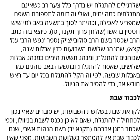
שלרגילים להתגלח יש בדרך כלל צער רב כשאינם
מתגלחים כמה ימים, ואולי זה דומה לתספורת השפם
שמפריע לאכילה, וכהיתר לסוך בתשעה באב למי שיש
חטטין בראשו (שולחן ערוך תקנד, טו). כיוצא בזה כתב
הרב שכטר בשם הרב סולובייצ'יק (ספר 'נפש הרב' עמ'
קצא), שמנהג שלושת השבועות כדין אבלות שנה,
שנוהגים להתגלח; ומנהג תשעת הימים כמנהג אבלות
שלושים, שאסור להתגלח; ובתשעה באב נוהגים כמו
באבלות שבעה. לפי זה הקל להתגלח בכל יום עד ראש
חודש אב, כדי להסיר את הניוול.
לכבוד שבת
לקראת שבת בשלושת השבועות, יש סוברים שאף נכון
לכתחילה להתגלח, שאם לא כן נכנס לשבת בניוולו, וכפי
שכתב במגן אברהם (תקנא יד) בשם הגהות אשרי, שגם
לכבוד שבת אין להסתפר בשלושת השבועות, מפני שאין