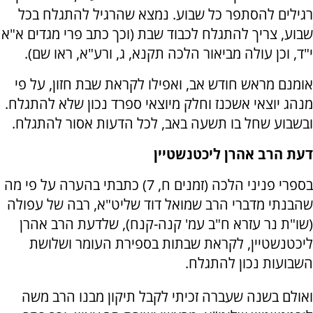
רגילים להסתפר כל שבוע. נמצא שהרגיל להתגלח בכל
שבוע, צריך להתגלח לכבוד שבת (וכך כתב פרי מגדים א"א
י"ד, וכן עולה מביאור הלכה תקנא, ג, ורע"א, ראו שם).
אומנם מראש חודש אב, ואפילו לקראת שבת חזון, על פי
מנהג יוצאי אשכנז וחלק מיוצאי ספרד נכון שלא להתגלח.
ובשבוע שחל בו תשעה באב, לכל הדעות אסור להתגלח.
דעת הרב אהרן ליכטנשטיין
בספרי פניני הלכה (זמנים ח, 7) כתבתי בהערה על פי מה
שהבנתי מדברי הרב שמואל דוד שליט"א, רבה של עפולה
(שו"ת נר עזרא ח"ב עמ' קנה-קנח), שלדעת הרב אהרן
ליכטנשטיין, לקראת שבתות בספירת העומר ושלושת
השבועות נכון להתגלח.
ואולם בשנה שעברה זכיתי לקבל תיקון מבנו הרב משה