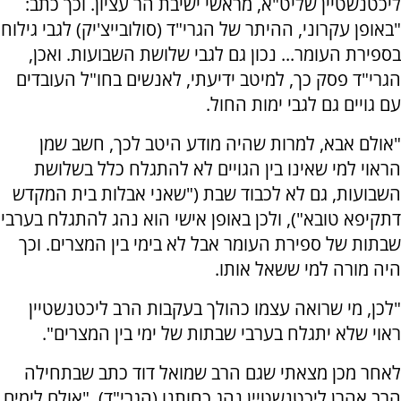
ליכטנשטיין שליט"א, מראשי ישיבת הר עציון. וכך כתב:
"באופן עקרוני, ההיתר של הגרי"ד (סולובייצ'יק) לגבי גילוח
בספירת העומר... נכון גם לגבי שלושת השבועות. ואכן,
הגרי"ד פסק כך, למיטב ידיעתי, לאנשים בחו"ל העובדים
עם גויים גם לגבי ימות החול.
"אולם אבא, למרות שהיה מודע היטב לכך, חשב שמן
הראוי למי שאינו בין הגויים לא להתגלח כלל בשלושת
השבועות, גם לא לכבוד שבת ("שאני אבלות בית המקדש
דתקיפא טובא"), ולכן באופן אישי הוא נהג להתגלח בערבי
שבתות של ספירת העומר אבל לא בימי בין המצרים. וכך
היה מורה למי ששאל אותו.
"לכן, מי שרואה עצמו כהולך בעקבות הרב ליכטנשטיין
ראוי שלא יתגלח בערבי שבתות של ימי בין המצרים".
לאחר מכן מצאתי שגם הרב שמואל דוד כתב שבתחילה
הרב אהרן ליכטנשטיין נהג כחותנו (הגרי"ד), "אולם לימים