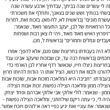
זה לי עשרים שנה בביתך, עבדתיך ארבע עשרה שנה
בשתי בנותיך ושש שנים בצאנך, ותחלף את משכורתי
עשרת מונים" (בראשית לא, לח-מא). בזכות זאת, למרות
כל הרמאויות של לבן, יעקב התעשר מאוד, שנאמר:
"ויפרוץ האיש מאוד מאוד, ויהי לו צאן רבות ושפחות
ועבדים וגמלים וחמורים" (בראשית ל, מג).
לא היה בעבודתו בחריצות שום פגם, אלא להפך: אמרו
חכמים (בראשית רבה עד, יב) שבזכות שיעקב אבינו עבד
בחריצות ניצלו חייו, שכאשר רדף אחריו לבן הארמי כדי
להורגו ולבזוז את רכושו, הציל אותו ה' הודות להיותו חרוץ
בעבודתו: "חביבה היא המלאכה מזכות אבות, שזכות אבות
הצילה ממון ומלאכה הצילה נפשות. זכות אבות הצילה
ממון - שנאמר: לולי אלוקי אבי אלוקי אברהם ופחד יצחק
היה לי, כי עתה ריקם שילחתני, ומלאכה הצילה נפשות -
שנאמר: את עוניי ואת יגיע כפיי ראה א־לוהים ויוכח אמש".