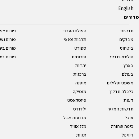
עברית
English
מדורים
חדשות
העולם הערבי
פורום צע
מבזקים
תרבות ופנאי
פורום נשו
ביטחוני
ספורט
פורום בי
פוליטי-מדיני
פורומים
פורום בי
בארץ
יהדות
בעולם
צרכנות
משפט ופלילים
אופנה
כלכלה ונדל"ן
מוסיקה
דעות
פיוטקאסט
חדשות המגזר
ילדודס
אוכל
מודעות אבל
כיפה שחורה
מזג אוויר
דיגיטל
תגיות