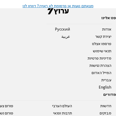
מצאתם טעות או פרסומת לא ראויה? דווחו לנו
פנו אלינו
אודות
Pусский
יצירת קשר
عربية
פרסמו אצלנו
תנאי שימוש
מדיניות פרטיות
הצהרת נגישות
המייל האדום
עברית
English
מדורים
חדשות
העולם הערבי
פורום צע
מבזקים
תרבות ופנאי
פורום נשו