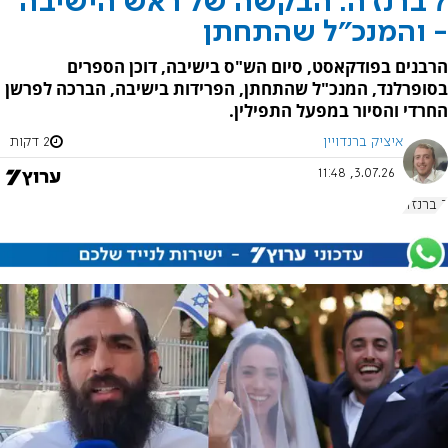
7 ברנז'ה: הבקשה של ראש הישיבה
- והמנכ"ל שהתחתן
הרבנים בפודקאסט, סיום הש"ס בישיבה, דוכן הספרים
בסופרלנד, המנכ"ל שהתחתן, הפרידות בישיבה, הברכה לפרשן
החרדי והסיור במפעל התפילין.
איציק ברנדויין
2 דקות
3.07.26, 11:48
7 ברנז'ה