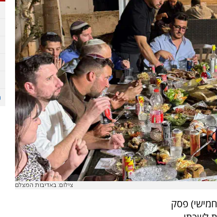
צילום: באדיבות המצלם
חמישי) פסק