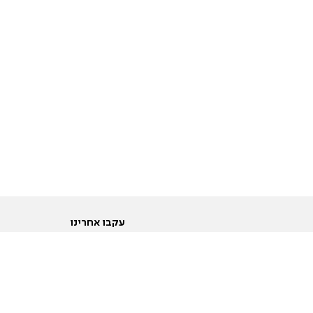
עקבו אחרינו
ות
טוויטר
ם הריון ולידה
פייסבוק
ום לקראת נישואין וזוגיות
אינסטגרם
ום צעירים מעל עשרים
יוטיוב