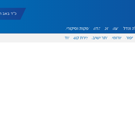
כ"ד באב תשפ"ו |
 ונדל"ן
דעות
אוכל
יהדות
הפקות וסיקורים
ספורט
פורומים
אתר ישיבה
יצירת קשר
עוד